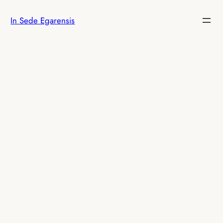
Vés
In Sede Egarensis
al
contingut