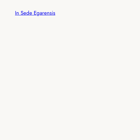
Vés
In Sede Egarensis
al
contingut