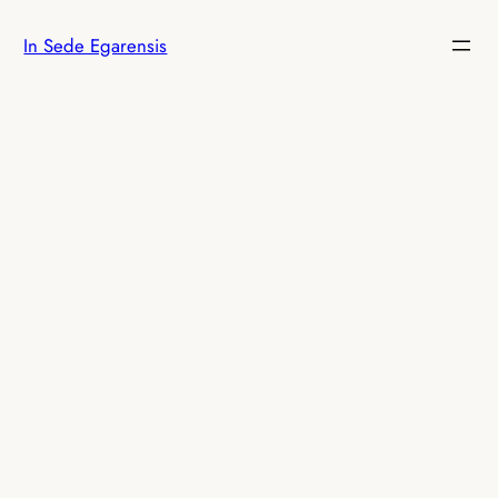
Vés
In Sede Egarensis
al
contingut