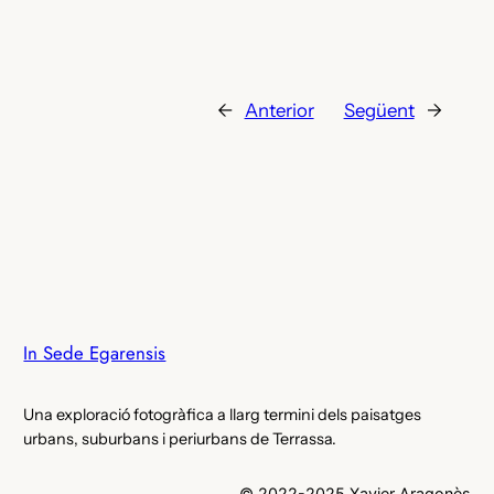
←
Anterior
Següent
→
In Sede Egarensis
Una exploració fotogràfica a llarg termini dels paisatges
urbans, suburbans i periurbans de Terrassa.
© 2022-2025 Xavier Aragonès