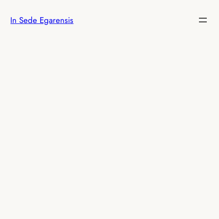
Vés
In Sede Egarensis
al
contingut