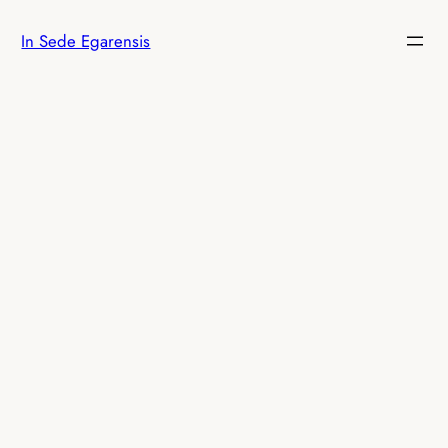
Vés
In Sede Egarensis
al
contingut