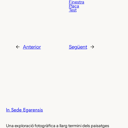
Finestra
Plaça
Test
←
Anterior
Següent
→
In Sede Egarensis
Una exploració fotogràfica a llarg termini dels paisatges