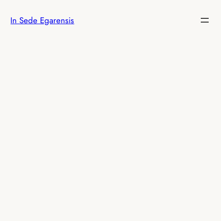
Vés
In Sede Egarensis
al
contingut