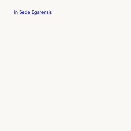
Vés
In Sede Egarensis
al
contingut