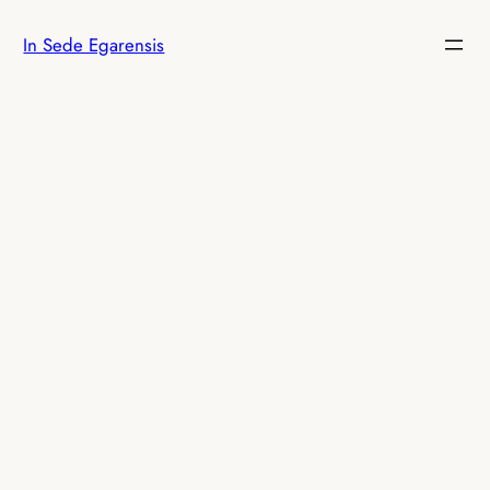
Vés
In Sede Egarensis
al
contingut