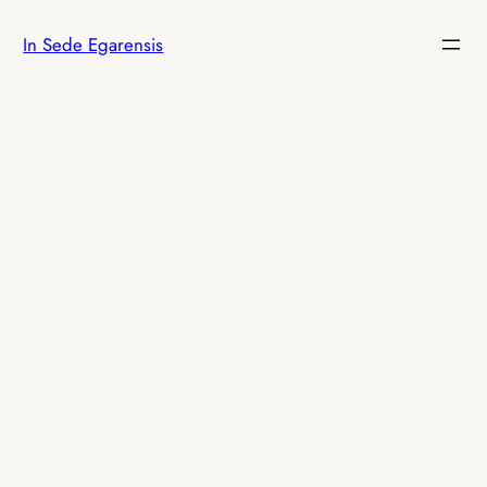
Vés
In Sede Egarensis
al
contingut