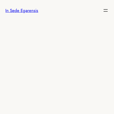
Vés
In Sede Egarensis
al
contingut