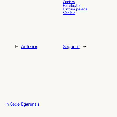
Ombra
Pal elèctric
Pintura pelada
Vehicle
←
Anterior
Següent
→
In Sede Egarensis