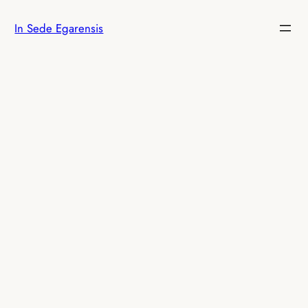
Vés
In Sede Egarensis
al
contingut