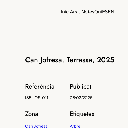
Inici
Arxiu
Notes
Qui
ES
EN
Can Jofresa, Terrassa, 2025
Referència
Publicat
ISE-JOF-011
08/02/2025
Zona
Etiquetes
Can Jofresa
Arbre