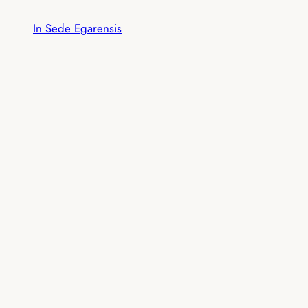
Vés
In Sede Egarensis
al
contingut