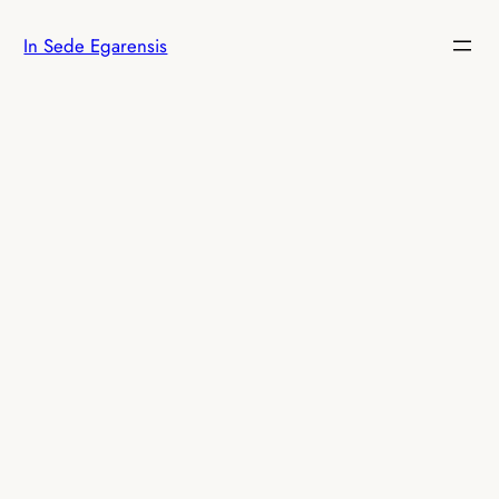
Vés
In Sede Egarensis
al
contingut