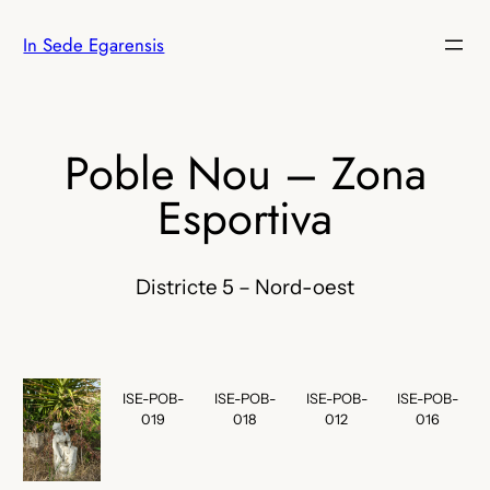
Vés
In Sede Egarensis
al
contingut
Poble Nou – Zona
Esportiva
Districte 5 – Nord-oest
ISE-POB-
ISE-POB-
ISE-POB-
ISE-POB-
019
018
012
016