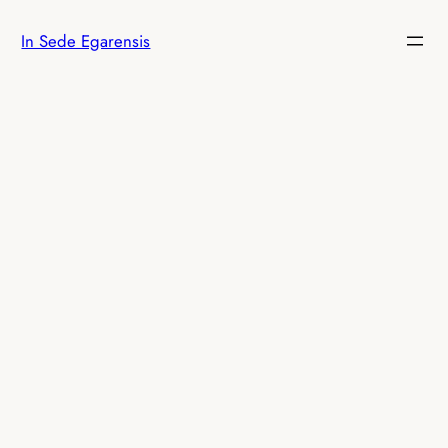
Saltar
In Sede Egarensis
al
contenido