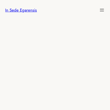
Saltar
In Sede Egarensis
al
contenido