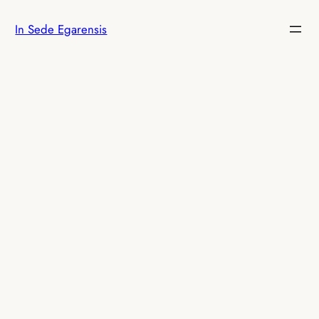
Saltar
In Sede Egarensis
al
contenido