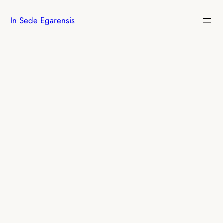
Saltar
In Sede Egarensis
al
contenido