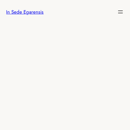
Saltar
In Sede Egarensis
al
contenido