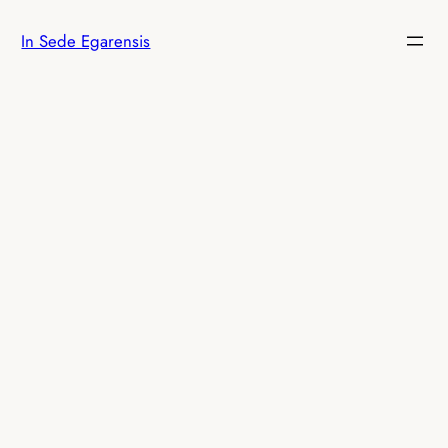
Saltar
In Sede Egarensis
al
contenido