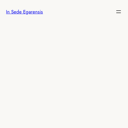
Saltar
In Sede Egarensis
al
contenido