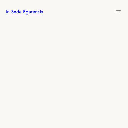
Saltar
In Sede Egarensis
al
contenido