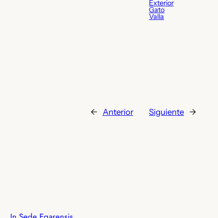
Exterior
Gato
Valla
←
Anterior
Siguiente
→
In Sede Egarensis