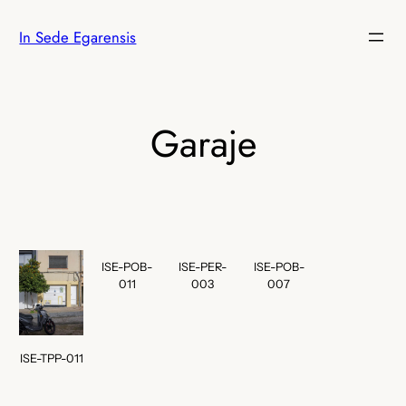
Saltar
In Sede Egarensis
al
contenido
Garaje
ISE-POB-
ISE-PER-
ISE-POB-
011
003
007
ISE-TPP-011