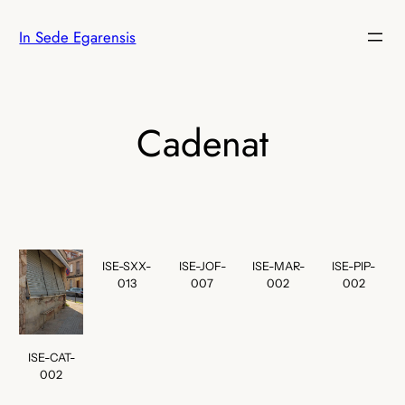
Vés
In Sede Egarensis
al
contingut
Cadenat
ISE-SXX-
ISE-JOF-
ISE-MAR-
ISE-PIP-
013
007
002
002
ISE-CAT-
002