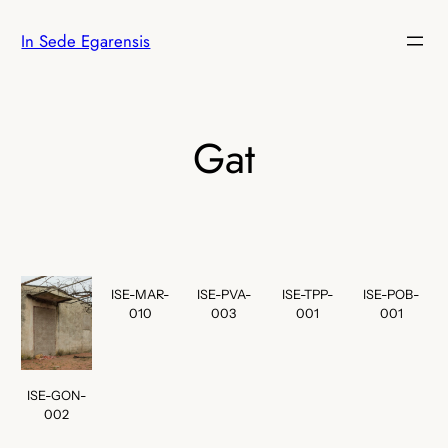
Vés
In Sede Egarensis
al
contingut
Gat
ISE-MAR-
ISE-PVA-
ISE-TPP-
ISE-POB-
010
003
001
001
ISE-GON-
002