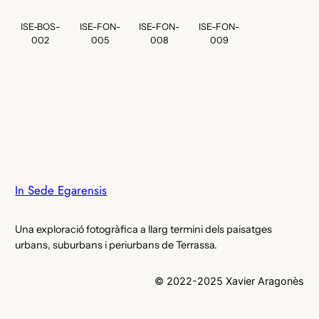
ISE-BOS-
ISE-FON-
ISE-FON-
ISE-FON-
002
005
008
009
In Sede Egarensis
Una exploració fotogràfica a llarg termini dels paisatges
urbans, suburbans i periurbans de Terrassa.
© 2022-2025 Xavier Aragonès