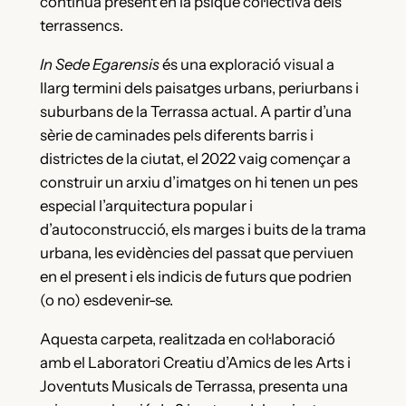
continua present en la psique col·lectiva dels
terrassencs.
In Sede Egarensis
és una exploració visual a
llarg termini dels paisatges urbans, periurbans i
suburbans de la Terrassa actual. A partir d’una
sèrie de caminades pels diferents barris i
districtes de la ciutat, el 2022 vaig començar a
construir un arxiu d’imatges on hi tenen un pes
especial l’arquitectura popular i
d’autoconstrucció, els marges i buits de la trama
urbana, les evidències del passat que perviuen
en el present i els indicis de futurs que podrien
(o no) esdevenir-se.
Aquesta carpeta, realitzada en col·laboració
amb el Laboratori Creatiu d’Amics de les Arts i
Joventuts Musicals de Terrassa, presenta una