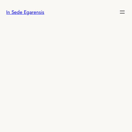
Vés
In Sede Egarensis
al
contingut