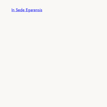
Vés
In Sede Egarensis
al
contingut