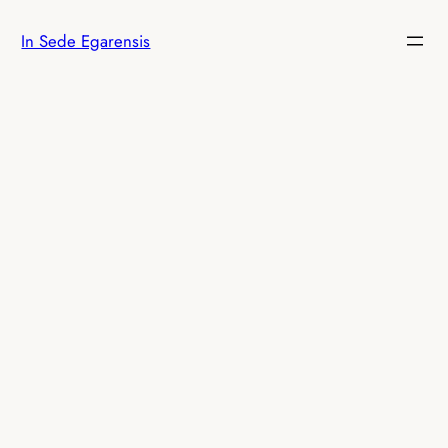
Vés
In Sede Egarensis
al
contingut