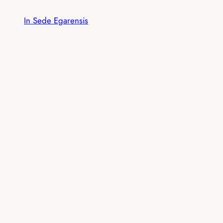
Vés
In Sede Egarensis
al
contingut