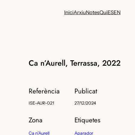
Inici
Arxiu
Notes
Qui
ES
EN
Ca n’Aurell, Terrassa, 2022
Referència
Publicat
ISE-AUR-021
27/12/2024
Zona
Etiquetes
Ca n’Aurell
Aparador