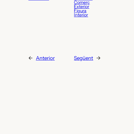
Comerç
Exterior
Figura
Interior
←
Anterior
Següent
→