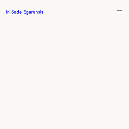
Vés
In Sede Egarensis
al
contingut