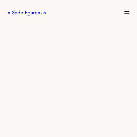
Saltar
In Sede Egarensis
al
contenido