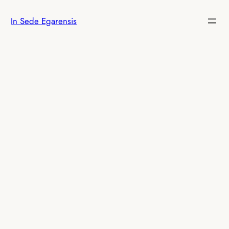
Saltar
In Sede Egarensis
al
contenido