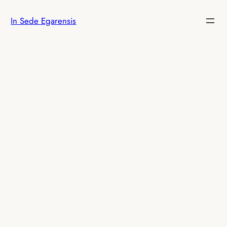
Saltar
In Sede Egarensis
al
contenido