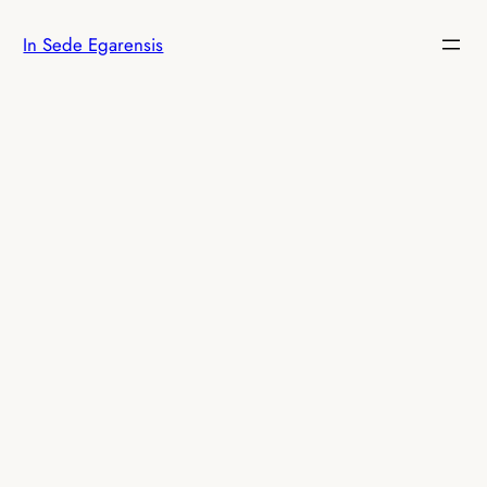
Saltar
In Sede Egarensis
al
contenido