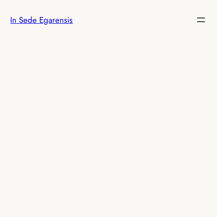
Saltar
In Sede Egarensis
al
contenido