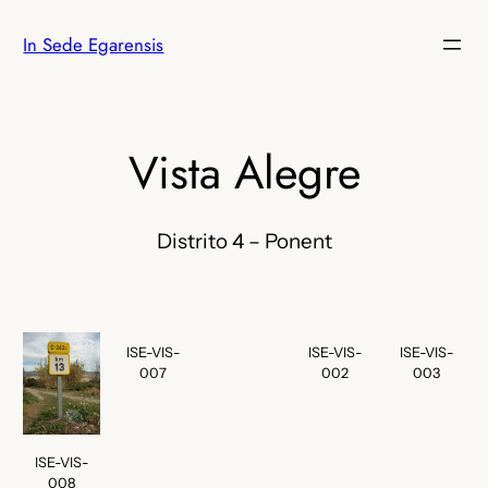
Saltar
In Sede Egarensis
al
contenido
Vista Alegre
Distrito 4 – Ponent
ISE-VIS-
ISE-VIS-
ISE-VIS-
007
002
003
ISE-VIS-
008