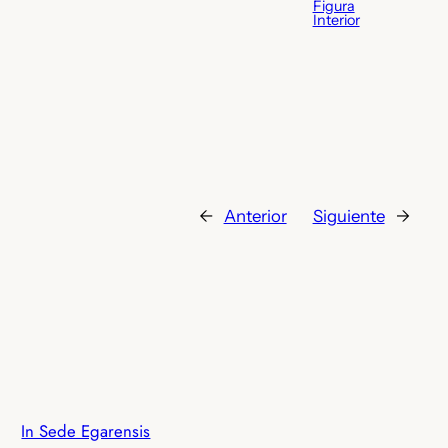
Figura
Interior
←
Anterior
Siguiente
→
In Sede Egarensis