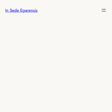
Saltar
In Sede Egarensis
al
contenido