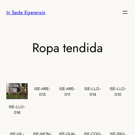
Saltar
In Sede Egarensis
al
contenido
Ropa tendida
ISE-ARE-
ISE-ARE-
ISE-LLO-
ISE-LLO-
013
011
014
010
ISE-LLO-
016
ISE-VIL-
ISE-MON-
ISE-GUA-
ISE-COG-
ISE-PA2-