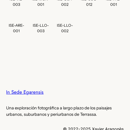
003
001
002
012
001
ISE-ARE-
ISE-LLO-
ISE-LLO-
001
003
002
In Sede Egarensis
Una exploración fotográfica a largo plazo de los paisajes
urbanos, suburbanos y periurbanos de Terrassa.
© 2022-2025 Xavier Aragonès