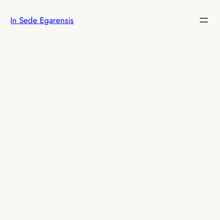
Vés
In Sede Egarensis
al
contingut