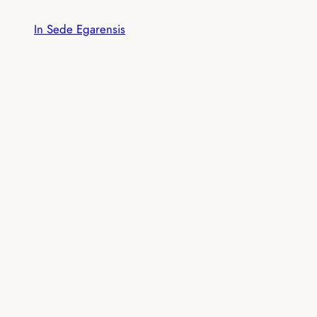
Saltar
In Sede Egarensis
al
contenido