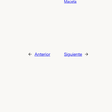
Maceta
←
Anterior
Siguiente
→